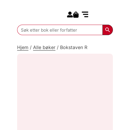
Search for:
Kommende bøker
Search Butt
Search
for:
Hjem
/
Alle bøker
/
Bokstaven R