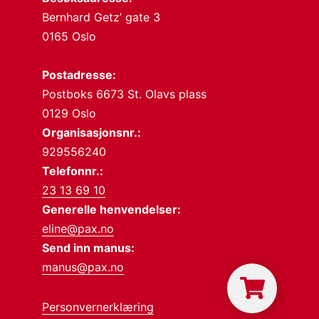
Bernhard Getz’ gate 3
0165 Oslo
Postadresse:
Postboks 6673 St. Olavs plass
0129 Oslo
Organisasjonsnr.:
929556240
Telefonnr.:
23 13 69 10
Generelle henvendelser:
eline@pax.no
Send inn manus:
manus@pax.no
Personvernerklæring