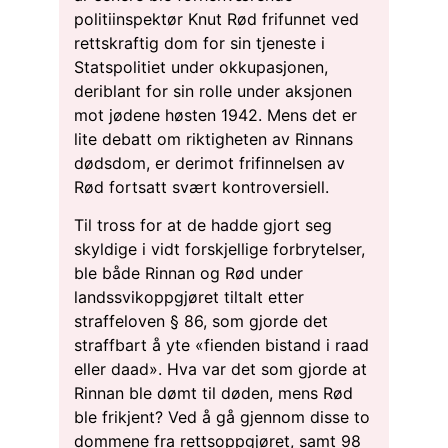
politiinspektør Knut Rød frifunnet ved
rettskraftig dom for sin tjeneste i
Statspolitiet under okkupasjonen,
deriblant for sin rolle under aksjonen
mot jødene høsten 1942. Mens det er
lite debatt om riktigheten av Rinnans
dødsdom, er derimot frifinnelsen av
Rød fortsatt svært kontroversiell.
Til tross for at de hadde gjort seg
skyldige i vidt forskjellige forbrytelser,
ble både Rinnan og Rød under
landssvikoppgjøret tiltalt etter
straffeloven § 86, som gjorde det
straffbart å yte «fienden bistand i raad
eller daad». Hva var det som gjorde at
Rinnan ble dømt til døden, mens Rød
ble frikjent? Ved å gå gjennom disse to
dommene fra rettsoppgjøret, samt 98