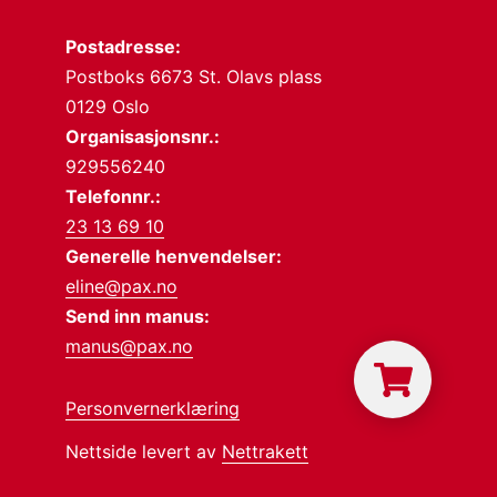
Postadresse:
Postboks 6673 St. Olavs plass
0129 Oslo
Organisasjonsnr.:
929556240
Telefonnr.:
23 13 69 10
Generelle henvendelser:
eline@pax.no
Send inn manus:
manus@pax.no
Personvernerklæring
Nettside levert av
Nettrakett