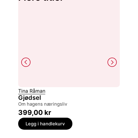
Tina Råman
Håkon 
Gjødsel
Projec
archi
om hagens næringsliv
399,
399,00
kr
Legg
Legg i handlekurv