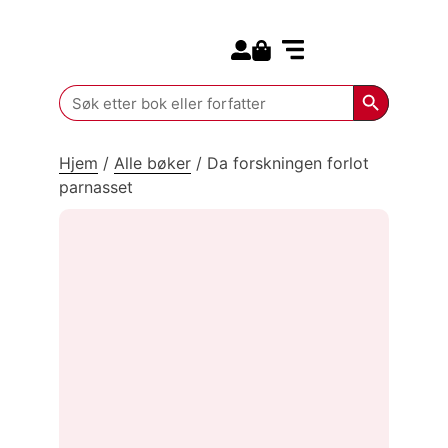
Search for:
Kommende bøker
Search Butt
Search
for:
Hjem
/
Alle bøker
/
Da forskningen forlot
parnasset