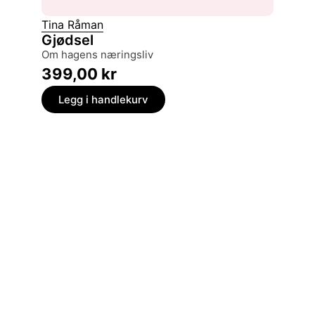
Tina Råman
Kim G. 
Gjødsel
Pax f
om hagens næringsliv
en bedri
399,00
kr
349,
Legg i handlekurv
Legg