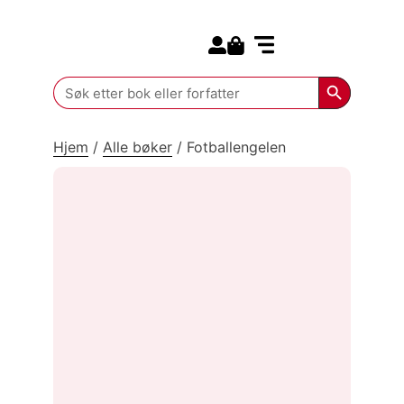
Search for:
Kommende bøker
Search Butt
Search
for:
Hjem
/
Alle bøker
/
Fotballengelen