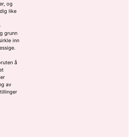
er, og
dig like
o
ig grunn
irkle inn
essige.
oruten å
et
mer
ing av
illinger