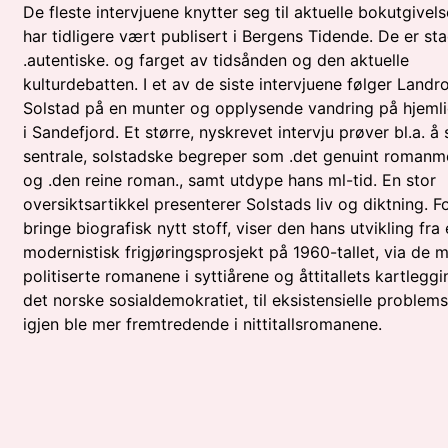
De fleste intervjuene knytter seg til aktuelle bokutgivels
har tidligere vært publisert i Bergens Tidende. De er sta
.autentiske. og farget av tidsånden og den aktuelle
kulturdebatten. I et av de siste intervjuene følger Landr
Solstad på en munter og opplysende vandring på hjeml
i Sandefjord. Et større, nyskrevet intervju prøver bl.a. å s
sentrale, solstadske begreper som .det genuint romanm
og .den reine roman., samt utdype hans ml-tid. En stor
oversiktsartikkel presenterer Solstads liv og diktning. F
bringe biografisk nytt stoff, viser den hans utvikling fra 
modernistisk frigjøringsprosjekt på 1960-tallet, via de 
politiserte romanene i syttiårene og åttitallets kartlegg
det norske sosialdemokratiet, til eksistensielle problemst
igjen ble mer fremtredende i nittitallsromanene.