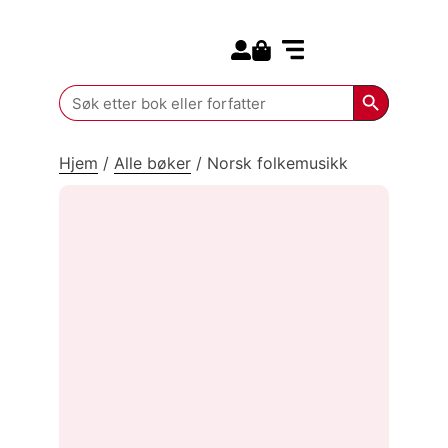
Search for:
Kommende bøker
Search Butt
Search
for:
Hjem
/
Alle bøker
/
Norsk folkemusikk