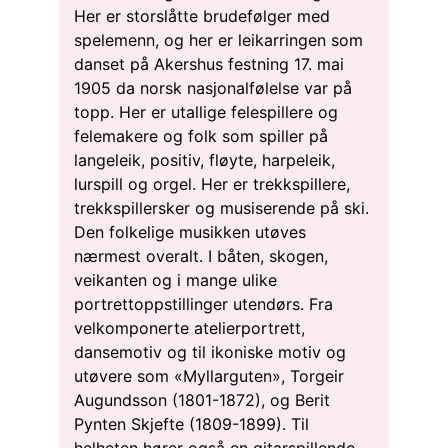
Her er storslåtte brudefølger med
spelemenn, og her er leikarringen som
danset på Akershus festning 17. mai
1905 da norsk nasjonalfølelse var på
topp. Her er utallige felespillere og
felemakere og folk som spiller på
langeleik, positiv, fløyte, harpeleik,
lurspill og orgel. Her er trekkspillere,
trekkspillersker og musiserende på ski.
Den folkelige musikken utøves
nærmest overalt. I båten, skogen,
veikanten og i mange ulike
portrettoppstillinger utendørs. Fra
velkomponerte atelierportrett,
dansemotiv og til ikoniske motiv og
utøvere som «Myllarguten», Torgeir
Augundsson (1801-1872), og Berit
Pynten Skjefte (1809-1899). Til
helheten hører også en gitarspillende