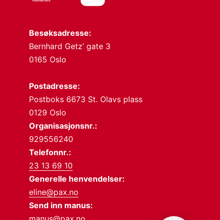
Besøksadresse:
Bernhard Getz’ gate 3
0165 Oslo
Postadresse:
Postboks 6673 St. Olavs plass
0129 Oslo
Organisasjonsnr.:
929556240
Telefonnr.:
23 13 69 10
Generelle henvendelser:
eline@pax.no
Send inn manus:
manus@pax.no