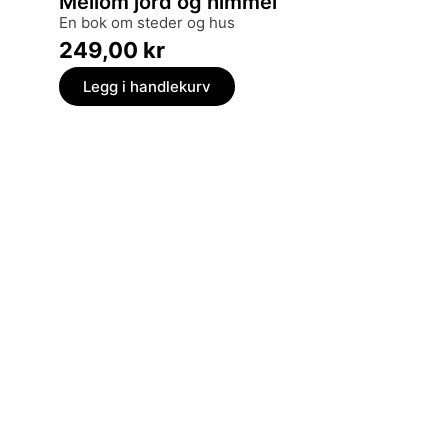
Mellom jord og himmel
Forfe
en bok om steder og hus
norsk 
249,00
kr
399,
Legg i handlekurv
Legg