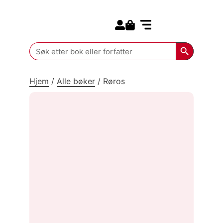
Search for:
Kommende bøker
Search Butt
Search
for:
Hjem
/
Alle bøker
/
Røros