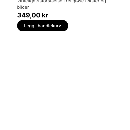
virkelighetsforståelse i religiøse tekster og
histori
bilder
369,
349,00
kr
Legg
Legg i handlekurv