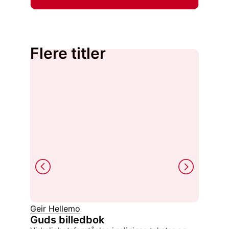
Flere titler
Geir Hellemo
Knut Kje
Guds billedbok
Arbei