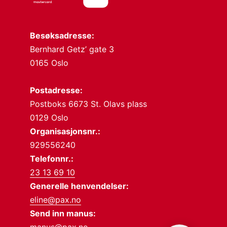
Besøksadresse:
Bernhard Getz’ gate 3
0165 Oslo
Postadresse:
Postboks 6673 St. Olavs plass
0129 Oslo
Organisasjonsnr.:
929556240
Telefonnr.:
23 13 69 10
Generelle henvendelser:
eline@pax.no
Send inn manus:
manus@pax.no